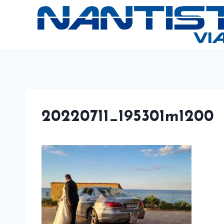
Skip
to
content
20220711_195301m1200